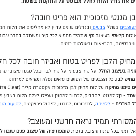
ים את גודל הלוח לחלל מבוסס על התקנות בשטח. 
ן מגנטי מזכוכית הוא פריט חובה? 
עוצבים
 בשלל 
צבעים 
ובגדלים שונים עדיין לא מחליפים את הלוח המג
 לוח קלאסי בעיצוב נקי שתמיד מחמיא לכל קיר ומשתלב בחדר עבודה
וניברסיטה, בהרצאות ובאולמות כנסים. 
חיק הלבן לפריט בטוח ואביזר חובה לכל חל
ניה בעיצוב החלל
, על קיר צבעוני, על קיר לבן ובכל סגנון עיצובי טרנד
מחיק לבן
. כל הצבעים של הטושים נראים נפלא ונקראים למרחוק.
ם סימני מחיקה
 על לוח מחיק לבן מזכוכית אקסטרה קליר (Extra Clear).
אחד
 - קל למגנט, להדביק, לכתוב למחוק ואפילו לצלם מלוח בצבע מט
ל הצרכים
 - 
ללמידה
, לתזכורות, לתכנון, לניהול פרויקטים, 
לסיעור מוח
מסורתי תמיד נראה חדשני ומעוצב?
ל-זמני בכל סגנון עיצובי, בזכות 
קומפוזיציה של עיצוב פנים שנכון ל