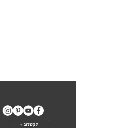
< לקטלוג