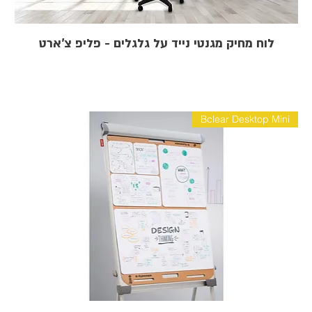
לוח מחיק מגנטי נייד על גלגלים - פליפ צ'ארט
Bclear Desktop Mini