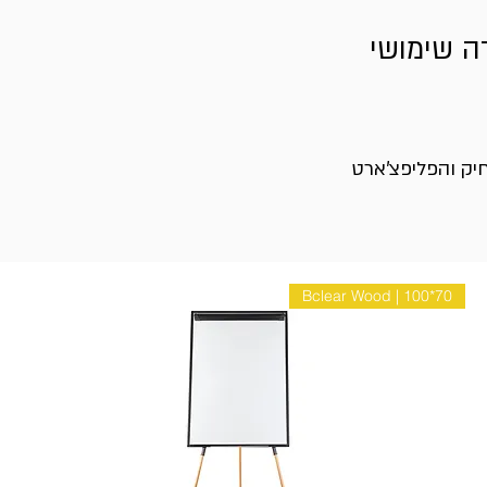
דה שימושי
חיק והפליפצ'ארט
Bclear Wood | 100*70