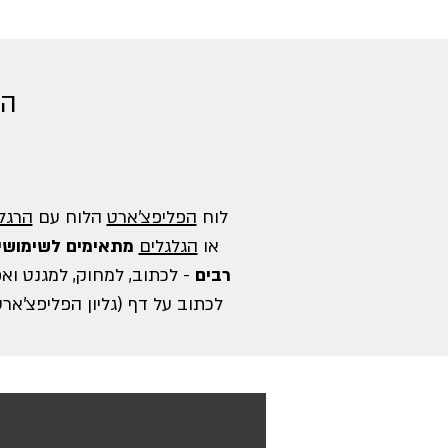
הי
לוח
הפליפצ'ארט
הלוח עם
הרגלי
או
הגלגלים
מתאימים לשימושי
רבים
- לכתוב, למחוק, למגנט ואפ
לכתוב על דף (גליון הפליפצ'ארט