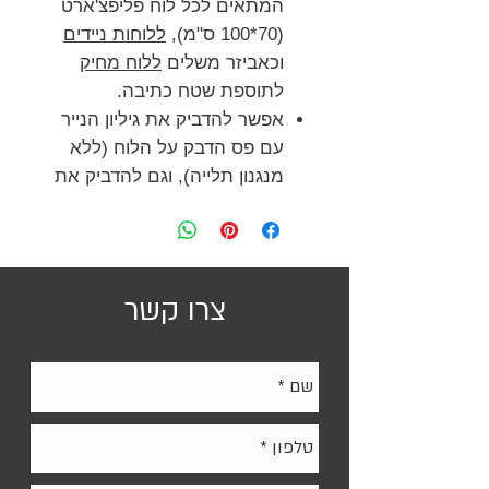
המתאים לכל לוח פליפצ'ארט
(70*100 ס"מ),
ללוחות ניידים
וכאביזר משלים
ללוח מחיק
לתוספת שטח כתיבה.
אפשר להדביק את גיליון הנייר
עם פס הדבק על הלוח (ללא
מנגנון תלייה), וגם להדביק את
הדפים על כל משטח.
קל לקחת את בלוק הנייר באריזת
הקרטון עם הידית, לכל מקום. תיקיית
הקרטון שומרת על הדפים ישרים.
צרו קשר
המארז המיוחד וגיליונות הנייר עם
הדבק יכולים גם לשמש כלוח נייר נייד
ואישי, גם ללא לוח הפליפצ'ארט.
בלוק הנייר יכול לשמש גם למצגות,
להדרכה, לסדנאות, לשרטוט, לציור
וכציוד משרדי מיוחד ושימושי.