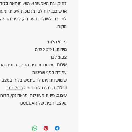
לתיק, וגם מאפשר שימוש מותאם
כלוח
או שוכב
. לוח לבן מזכוכית איכותי ומעו
למשרד, לשולחן העבודה, לבית הקפה 
מקום.
פרטי הלוח:
מידות
: 21*30 ס"מ
צבע
: לבן
איכות
: משטח זכוכית מחיק,
זכוכית מח
עמידה בפני שריטות
שימושיות
: ניתן להשתמש בלוח במצב
ע
שוכב.
קיים גם לוח דומה
גדול יותר
.
עיצוב
: פינות מעוגלות ומראה נקי, הלוח 
מעצבי הבית של BCLEAR
יתרונות:
ניידות וגמישות מיקומית
, קל להכניס