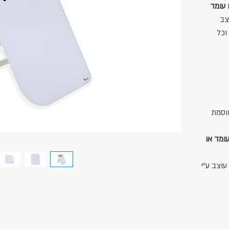
 עומד
צב
וכל
וסמת
ומד או
עוצב ע"י
 לתיק