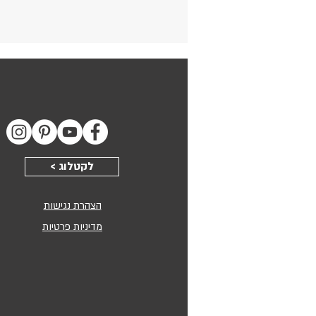
ולקחת לכל מקום. הלוח מתאים למ
לחללי עבודה, לקליניקה, לילדים, ל
ולסטודנטים.
מחיקות מדהימה ללא השארת סימני
ועמידות לאורך עשרות שנים.
אחריות של 15 שנים על המחיקות.
משטח כתיבה איכותי ומעוצב עם פי
מעוגלות, עשוי מזכוכית בטיחותית 
אקסטרה קליר (Clear
< לקטלוג
מקסימלית לחדירת חומרים בעובי 4 מ"מ.
הצהרת נגישות
מדיניות פרטיות