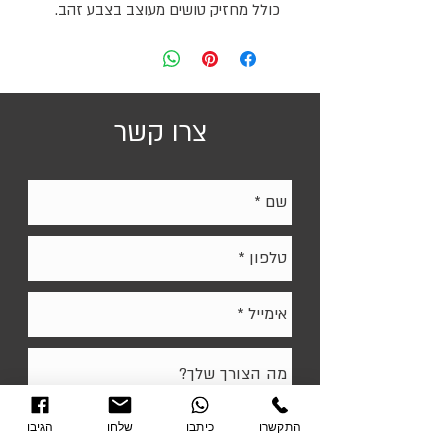
כולל מחזיק טושים מעוצב בצבע זהב.
גדלים:
80/120 ס"מ | 60/90 ס"מ
*הלוח אינו מתאים לכל מגנט ודורש מגנט
צרו קשר
חזק. קיימים מגנטים תואמים של המותג
Bclear.
*לוח שחור מיועד לכתיבה עם טושי גיר
זוהרים שדורשים מחיקה עם ספוג לח או
להתעקש על המחיקה.
התקשרו
כיתבו
שלחו
הגיבו