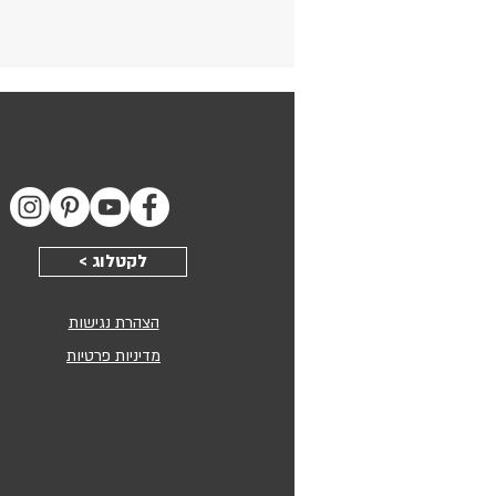
יתרונות:
ניידות וגמישות במיקום הלוח, ארגון 
כל הציוד בצורה נסתרת.
מחיקות מדהימה ללא השארת סימני
שנים על המחיקות.
משטח כתיבה איכותי ומעוצב, עשוי 
Clear), עם אטימות מקסימלית לחד
< לקטלוג
חומרים בעובי 4 מ"מ.
הצהרת נגישות
מדיניות פרטיות