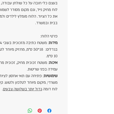
בעצם כלי חובה על כל שולחן עבודה,
לוח מחיק נייד, וגם מקום מסודר לשמור 
את כל הציוד. הלוח מומלץ לילדים ולמ
בבית ובמשרד.
פרטי הלוח:
מידות
בגדלים: 18*30 ס"מ, מחזיק מיוחד
10 ס"מ.
איכות
: משטח זכוכית מחיק, זכוכית מ
עמידה בפני שריטות.
שימושיות
: פתיחה עם תאי אחסון לציוד
משרדי,
מיקום מיוחד לטלפון ולטוש. קי
לוח דומה
גדול יותר בשלושה צבעים
.
עיצוב
: לוח מעוצב עם פינות מעוגלות 
אחסון מוסתר, עיצוב של BCLEAR.