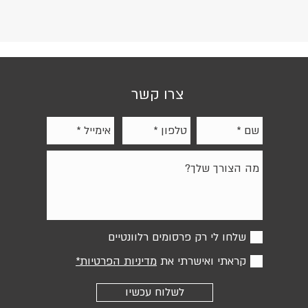
וסידור
ם
ועמידות לאורך עשרות שנים. אחריות של 15
צרו קשר
מזכוכית
בטיחותית מחוסמת, אקסטרה קליר (Extra
ירת
שלחו לי רק פרסומים רלוונטיים
קראתי ואישרתי את
מדיניות הפרטיות*
לשלוח עכשיו