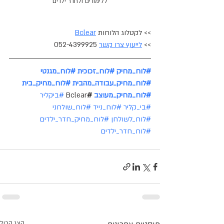
ללימודים ולחדר ילדים
>> לקטלוג הלוחות 
Bclear
>> 
לייעוץ צרו קשר
 052-4399925
#לוח_מחיק
#לוח_זכוכית
#לוח_מגנטי
#לוח_מחיק_עבודה_מהבית
#לוח_מחיק_בית
#לוח_מחיק_מעוצב
 #
Bclear 
#ביקליר
#בי_קליר
#לוח_נייד
#לוח_שולחני
#לוח_לשולחן
#לוח_מחיק_חדר_ילדים
#לוח_חדר_ילדים
הצג הכול