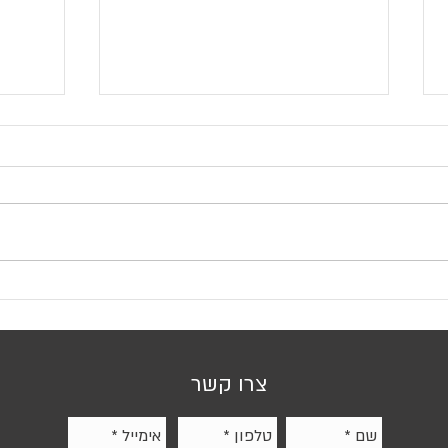
לוח מחיק לבן - לוח מגנטי במראה
מחפשי
קלאסי בעיצוב עדכני! 5 יתרונות של
מחיק ק
הלוחות הלבנים
ויצירת
צרו קשר