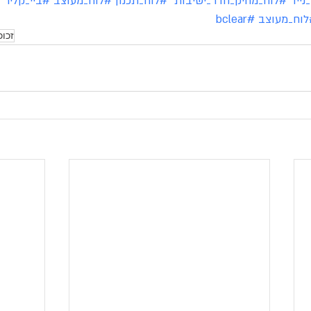
נייד
#לוח_מחיק_חדר_ישיבות
#לוח_תכנון
#לוח_מעוצב
#ביי_קליר
#
לוח_מעוצב
#bclear
זכוכ