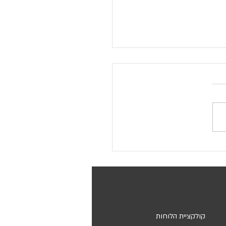
ם מתנה מיוחדת לחגים? לוח
טן ואישי - מתנה שימושית
ית
קולקציית הלוחות