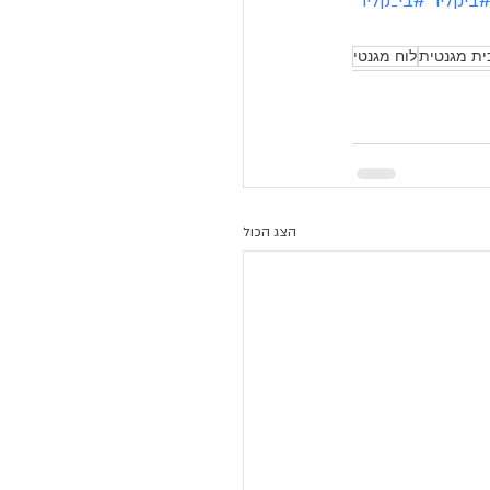
ביקליר
#בי_קליר
ית מגנטית
לוח מגנטי
הצג הכול