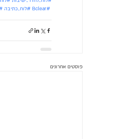
#לוח_לחדר_ישיבות
#לוח_
#Bclear
#לוח_כתיבה
#
פוסטים אחרונים