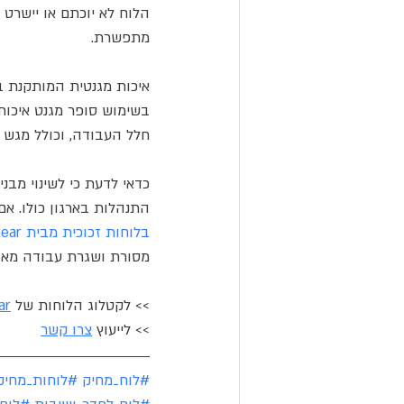
הלוח לא יוכתם או יישרט
מתפשרת.
איכות מגנטית המותקנת ב
בשימוש סופר מגנט איכותי
חלל העבודה, וכולל מגש ט
כדאי לדעת כי לשינוי מבנ
התנהלות בארגון כולו. א
בלוחות זכוכית מבית Bclear
מסורת ושגרת עבודה מאור
>> לקטלוג הלוחות של 
ar
>> לייעוץ 
צרו קשר
#לוח_מחיק
#לוחות_מחיק