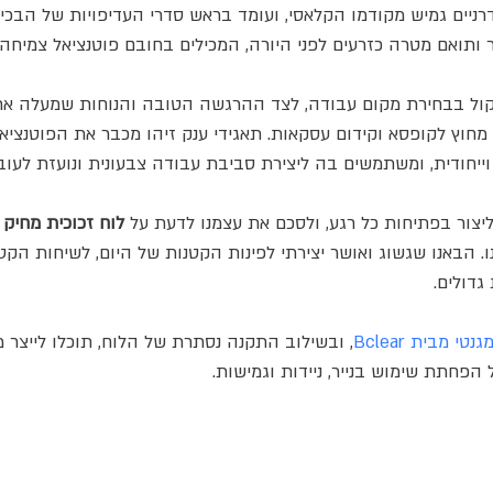
ניים גמיש מקודמו הקלאסי, ועומד בראש סדרי העדיפויות של הבכיר
ר ותואם מטרה כזרעים לפני היורה, המכילים בחובם פוטנציאל צמיחה
יקול בבחירת מקום עבודה, לצד ההרגשה הטובה והנוחות שמעלה א
חוץ לקופסא וקידום עסקאות. תאגידי ענק זיהו מכבר את הפוטנציא
יחודית, ומשתמשים בה ליצירת סביבת עבודה צבעונית ונועזת לעוב
ליצור בפתיחות כל רגע, ולסכם את עצמנו לדעת על 
לוח זכוכית מחיק
 
ו. הבאנו שגשוג ואושר יצירתי לפינות הקטנות של היום, לשיחות הקט
גדולים.
י מבית Bclear
, ובשילוב התקנה נסתרת של הלוח, תוכלו לייצר מ
 הפחתת שימוש בנייר, ניידות וגמישות.