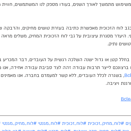
 משימוש מתמשך לאורך השנים, בעודו מספק לנו המשתמשים, חווית 
גב לוח הזכוכית מאפשרת כתיבה בעזרת טושים מחיקים, והדבקה של
. היעדר מסגרת עיצובית על גבי לוח הזכוכית המחיק, משלים מראה מ
ושים נתיק.
י בחלל קטן או גדול ישנה השלכה רגשית על העובדים, דבר המכריע ב
ם ברצונכם לייצר תרבות עבודה זהה לצד סביבת עבודה אחידה, אנו מ
, בשגרה לכלל העובדים, ללא קשר למעמדם בחברה. אנו מאמינים 
גנת ויציבה.
Bcle
ים
#לוח_מחיק_זכוכית
#לוח_זכוכית
#לוח_מגנטי
#לוח_מחיק_מגנטי
#